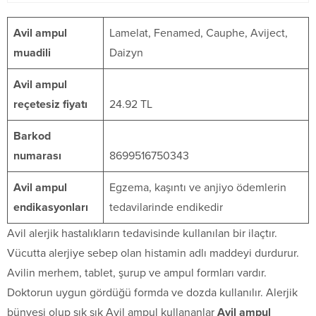
Avil ampul
Lamelat, Fenamed, Cauphe, Aviject,
muadili
Daizyn
Avil ampul
reçetesiz fiyatı
24.92 TL
Barkod
numarası
8699516750343
Avil ampul
Egzema, kaşıntı ve anjiyo ödemlerin
endikasyonları
tedavilarinde endikedir
Avil alerjik hastalıkların tedavisinde kullanılan bir ilaçtır.
Vücutta alerjiye sebep olan histamin adlı maddeyi durdurur.
Avilin merhem, tablet, şurup ve ampul formları vardır.
Doktorun uygun gördüğü formda ve dozda kullanılır. Alerjik
bünyesi olup sık sık Avil ampul kullananlar
Avil ampul