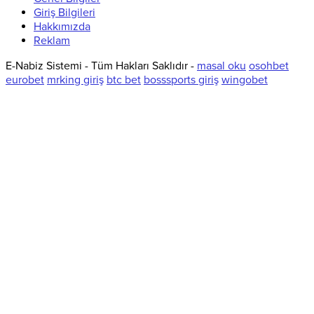
Giriş Bilgileri
Hakkımızda
Reklam
E-Nabiz Sistemi - Tüm Hakları Saklıdır -
masal oku
osohbet
eurobet
mrking giriş
btc bet
bosssports giriş
wingobet