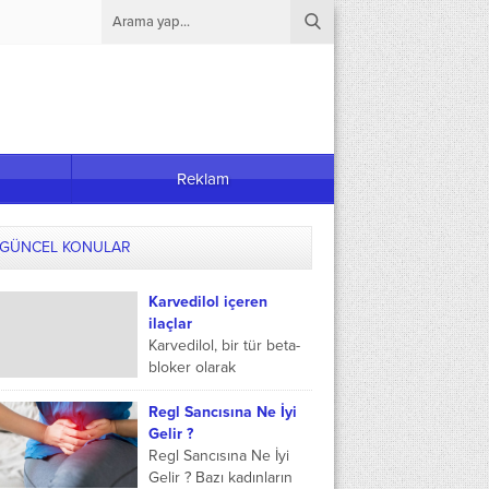
Reklam
GÜNCEL KONULAR
Karvedilol içeren
ilaçlar
Karvedilol, bir tür beta-
bloker olarak
adlandırılan bir ilaçtır. Bu
ilaç, kalp atış hızını ve
Regl Sancısına Ne İyi
kan basıncını düşürmeyi
Gelir ?
amaçlayarak, kalp
Regl Sancısına Ne İyi
yetmezliği,...
Gelir ? Bazı kadınların