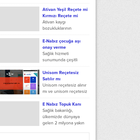
kâbusu olan regl ağrıları
hayat kalitesini ciddi
Ativan Yeşil Reçete mi
şekilde düşürebilmekte
Kırmızı Reçete mi
ve kadınların kendilerini
Ativan kaygı
hem...
bozukluklarının
giderilmesi adına
kullanım sağlanan
E-Nabız çocuğa aşı
psikiyatri ilaçlarından
onay verme
biridir. Ativan ilacının
Sağlık hizmeti
hangi sınıf reçeteye
sunumunda çeşitli
girdiği birçok kişi
imkânlar sağlamak
tarafından merak...
amacıyla geliştirilmiş
Unisom Reçetesiz
olan E-Nabız uygulaması
Satılır mı
üzerinden çeşitli sağlık
Unisom reçetesiz alınır
verilerine
mı ve unisom reçetesiz
ulaşılabilmektedir.
satılır mı sorularına
Bunlardan bir tanesi
cevap bulacağız.
E Nabız Topuk Kanı
ebeveynlerin...
Unisom, doksilamin
Sağlık bakanlığı,
etken maddesini içeren,
ülkemizde dünyaya
uyumakta güçlük
gelen 2 milyona yakın
çeken...
yeni doğan bebeğin
bazı hastalıklardan