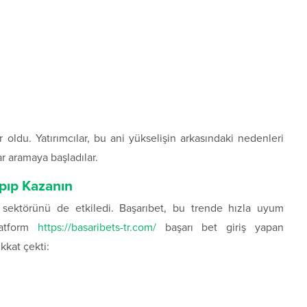
 oldu. Yatırımcılar, bu ani yükselişin arkasındaki nedenleri
ar aramaya başladılar.
apıp Kazanın
is sektörünü de etkiledi. Başarıbet, bu trende hızla uyum
latform
https://basaribets-tr.com/
başarı bet giriş yapan
ikkat çekti: