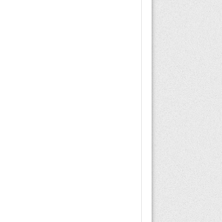
korunabilmesi için
uygulanan tarama
programı için topuk...