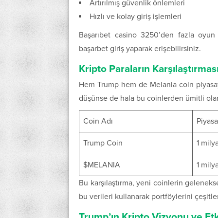
Artırılmış güvenlik önlemleri
Hızlı ve kolay giriş işlemleri
Başarıbet casino 3250’den fazla oyun 
başarbet giriş yaparak erişebilirsiniz.
Kripto Paraların Karşılaştırmas
Hem Trump hem de Melania coin piyasaya h
düşünse de hala bu coinlerden ümitli olan
Coin Adı
Piyasa
Trump Coin
1 mily
$MELANIA
1 mily
Bu karşılaştırma, yeni coinlerin geleneksel
bu verileri kullanarak portföylerini çeşitle
Trump’ın Kripto Vizyonu ve Etk