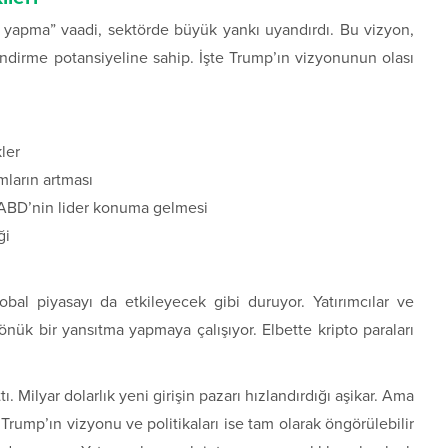
 yapma” vaadi, sektörde büyük yankı uyandırdı. Bu vizyon,
endirme potansiyeline sahip. İşte Trump’ın vizyonunun olası
ı
ler
mların artması
da ABD’nin lider konuma gelmesi
ği
bal piyasayı da etkileyecek gibi duruyor. Yatırımcılar ve
dönük bir yansıtma yapmaya çalışıyor. Elbette kripto paraları
. Milyar dolarlık yeni girişin pazarı hızlandırdığı aşikar. Ama
ump’ın vizyonu ve politikaları ise tam olarak öngörülebilir