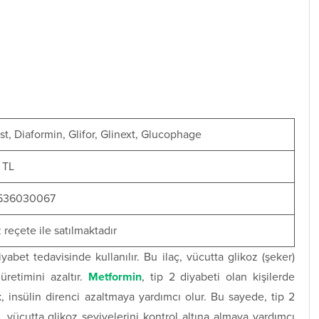
st, Diaformin, Glifor, Glinext, Glucophage
 TL
536030067
reçete ile satılmaktadır
diyabet tedavisinde kullanılır. Bu ilaç, vücutta glikoz (şeker)
üretimini azaltır.
Metformin
, tip 2 diyabeti olan kişilerde
, insülin direnci azaltmaya yardımcı olur. Bu sayede, tip 2
 vücutta glikoz seviyelerini kontrol altına almaya yardımcı