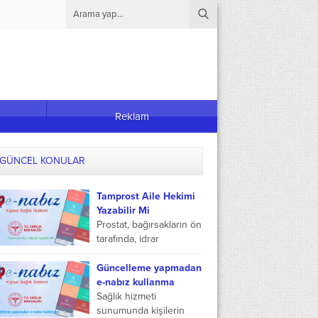
Reklam
GÜNCEL KONULAR
Tamprost Aile Hekimi
Yazabilir Mi
Prostat, bağırsakların ön
tarafında, idrar
torbasının çıkışını saran
bir salgı bezidir. Prostat,
Güncelleme yapmadan
spermleri korur ve
e-nabız kullanma
kişinin idrar kaçırılmasını
Sağlık hizmeti
önler. Prostat...
sunumunda kişilerin