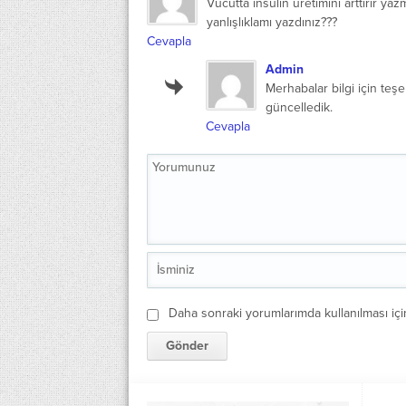
Vücutta insülin üretimini arttırır ya
yanlışlıklamı yazdınız???
Cevapla
Admin
Merhabalar bilgi için teşe
güncelledik.
Cevapla
Daha sonraki yorumlarımda kullanılması içi