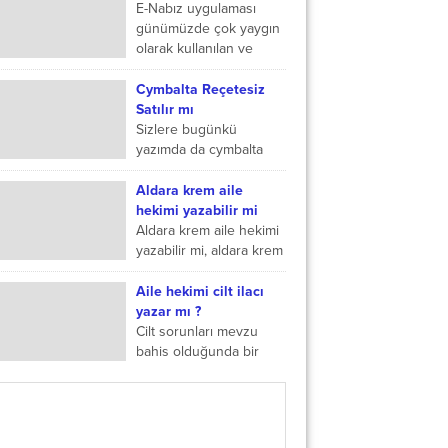
olan Giresun; sadece
E-Nabız uygulaması
fındığın anavatanı değil,
günümüzde çok yaygın
aynı zamanda denizle
olarak kullanılan ve
ormanın kucaklaştığı
bizlere sağlık alanında
eşsiz bir kahvaltı...
hastane içi ve hastane
Cymbalta Reçetesiz
dışı sayısız hizmet
Satılır mı
veren uygulamadır....
Sizlere bugünkü
yazımda da cymbalta
reçetesiz alınır mı,
cymbalta reçetesiz
Aldara krem aile
satılır mı, cymbaltaaç mı
hekimi yazabilir mi
tok mu ve hangi ilaçlarla
Aldara krem aile hekimi
kullanılmaz...
yazabilir mi, aldara krem
kimler yazabilir, aldara
krem recetesiz alınır mı,
Aile hekimi cilt ilacı
aldara krem nasıl alınır,
yazar mı ?
aldara...
Cilt sorunları mevzu
bahis olduğunda bir
dermatoloğa(cilt
doktoruna) gidilmesi
gerektiğini aslında
hemen hemen hepimiz