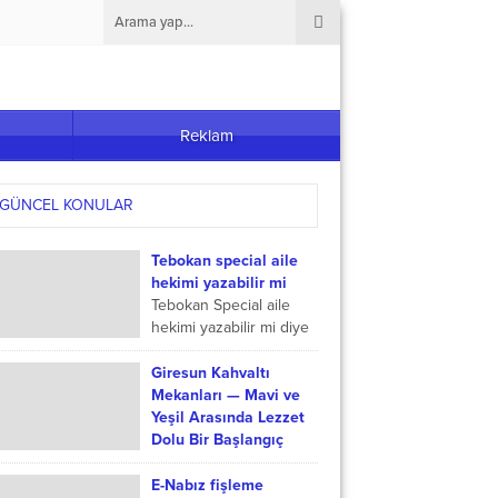
Reklam
GÜNCEL KONULAR
Tebokan special aile
hekimi yazabilir mi
Tebokan Special aile
hekimi yazabilir mi diye
araştırıyorsanız en
doğru ve kesin bilgileri
Giresun Kahvaltı
sizler de yazımızda
Mekanları — Mavi ve
bulabilirisiniz. Sadece
Yeşil Arasında Lezzet
bu ilaca...
Dolu Bir Başlangıç
Doğu Karadeniz’in en
köklü şehirlerinden biri
E-Nabız fişleme