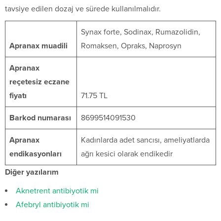
tavsiye edilen dozaj ve sürede kullanılmalıdır.
Synax forte, Sodinax, Rumazolidin,
Apranax muadili
Romaksen, Opraks, Naprosyn
Apranax
reçetesiz eczane
fiyatı
71.75 TL
Barkod numarası
8699514091530
Apranax
Kadınlarda adet sancısı, ameliyatlarda
endikasyonları
ağrı kesici olarak endikedir
Diğer yazılarım
Aknetrent antibiyotik mi
Afebryl antibiyotik mi