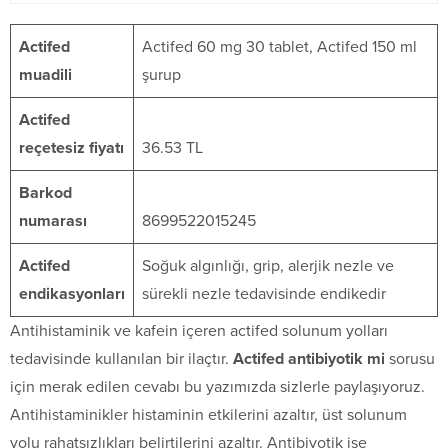
Actifed
Actifed 60 mg 30 tablet, Actifed 150 ml
muadili
şurup
Actifed
reçetesiz fiyatı
36.53 TL
Barkod
numarası
8699522015245
Actifed
Soğuk algınlığı, grip, alerjik nezle ve
endikasyonları
sürekli nezle tedavisinde endikedir
Antihistaminik ve kafein içeren actifed solunum yolları
tedavisinde kullanılan bir ilaçtır.
Actifed antibiyotik mi
sorusu
için merak edilen cevabı bu yazımızda sizlerle paylaşıyoruz.
Antihistaminikler histaminin etkilerini azaltır, üst solunum
yolu rahatsızlıkları belirtilerini azaltır. Antibiyotik ise