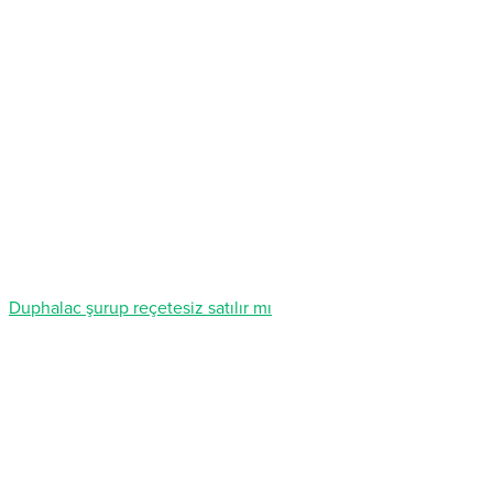
Duphalac şurup reçetesiz satılır mı