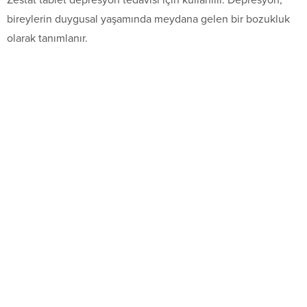
Zestat tablet depresyon tedavisi için kullanılır. Depresyon,
bireylerin duygusal yaşamında meydana gelen bir bozukluk
olarak tanımlanır.