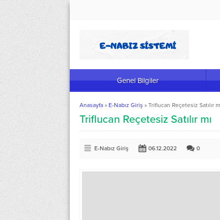
Genel Bilgiler
Anasayfa
»
E-Nabız Giriş
»
Triflucan Reçetesiz Satılır m
Triflucan Reçetesiz Satılır mı
E-Nabız Giriş
06.12.2022
0