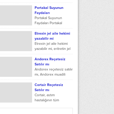
idrar yolu enfeksiyon
hastalıklarının
Portakal Suyunun
tedavisinde yararlı olan
Faydaları
bir ilaçtır. Biteral
Portakal Suyunun
kadınlarda görülen
Faydaları Portakal
vajina iltihaplarının...
turunçgillerden olan
sağlığa oldukça faydası
Etrexin jel aile hekimi
olan sulu bir meyvedir.
yazabilir mi
C vitamini
Etrexin jel aile hekimi
içeren folikasit,
yazabilir mi, eritretin jel
potasyum, ve sitrat
reçetesiz satılır mı,
içeren özelliği...
clindoxyl jel reçeteli
Andorex Reçetesiz
fiyatı, aile hekimi cilt ilacı
Satılır mı
yazar...
Andorex reçetesiz satılır
mı, Andorex muadili
nedir ya da Andorex
reçetesiz alınır mı? bu
Cortair Reçetesiz
soruların yanıtlarını
Satılır mı
sizler de yazımız
Cortair, astım
içerisinde...
hastalığının tüm
basamaklarındaki iltihabı
gidermek, var olan