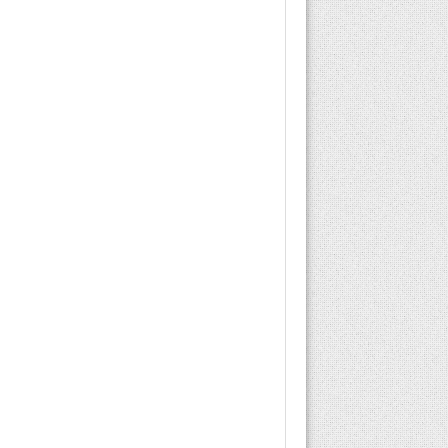
hastalık belirtilerini
kontrol altına almak ve
solunum yolunu
genişletmek amacıyla
kullanılan...