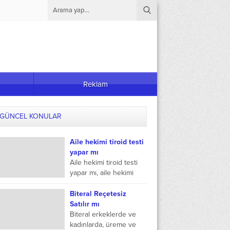
Reklam
GÜNCEL KONULAR
Aile hekimi tiroid testi
yapar mı
Aile hekimi tiroid testi
yapar mı, aile hekimi
tiroid ilacı yazar mı ve
aile hekimi hormon testi
Biteral Reçetesiz
yapıyor mu gibi...
Satılır mı
Biteral erkeklerde ve
kadınlarda, üreme ve