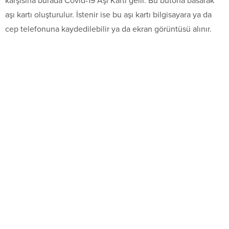
karşısına burada Covid-19 Aşı Kartı gelir. Bu butona basarak
aşı kartı oluşturulur. İstenir ise bu aşı kartı bilgisayara ya da
cep telefonuna kaydedilebilir ya da ekran görüntüsü alınır.