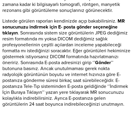
zamana kadar ki bilgisayarlı tomografi, röntgen, manyetik
rezonans gibi görüntüleme sonuçlarınız görünecektir.
Listede görülen raporları kendinizde açıp bakabilirsiniz.
MR
sonucunuzu indirmek için E- posta gönder seçeneğine
tıklayın
. Sonrasında sistem size görüntülerin JPEG dediğimiz
resim formatında mı yoksa DICOM dediğimiz sağlık
profesyonellerinin çeşitli açılardan inceleme yapabileceği
formatta mı istediğinizi soracaktır. Eğer görüntüleri hekiminize
göstermek istiyorsanız DICOM formatında hazırlatmanızı
öneririz. Sonrasında E-posta adresinizi girip ‘’
Gönder
’’
butonuna basınız. Ancak unutulmaması gerek nokta
radyolojik görüntünün boyutu ve internet hızınıza göre E-
postanıza gönderme süresi birkaç saat sürebileceğidir. E-
postanıza Tele-Tıp sisteminden E-posta geldiğinde ‘’İndirmek
İçin Buraya Tıklayın’’ yazan yere tıklayarak MR sonucunuzu
kolaylıkla indirebilirsiniz. Ayrıca E-postanıza gelen
görüntülerin 24 saat boyunca indirebileceğinizi unutmayın.