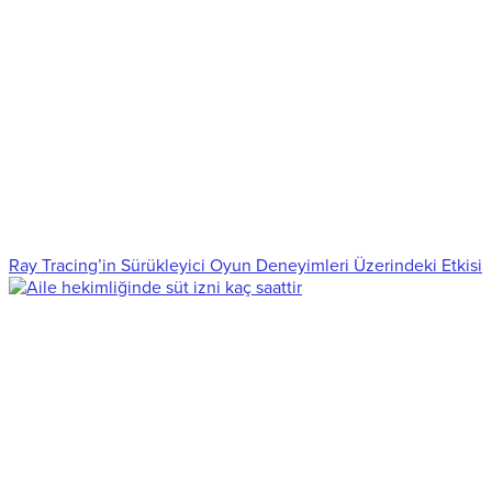
Ray Tracing’in Sürükleyici Oyun Deneyimleri Üzerindeki Etkisi