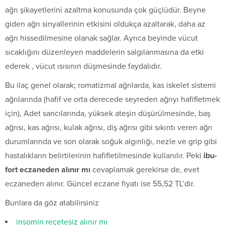
ağrı şikayetlerini azaltma konusunda çok güçlüdür. Beyne
giden ağrı sinyallerinin etkisini oldukça azaltarak, daha az
ağrı hissedilmesine olanak sağlar. Ayrıca beyinde vücut
sıcaklığını düzenleyen maddelerin salgılanmasına da etki
ederek , vücut ısısının düşmesinde faydalıdır.
Bu ilaç genel olarak; romatizmal ağrılarda, kas iskelet sistemi
ağrılarında (hafif ve orta derecede seyreden ağrıyı hafifletmek
için), Adet sancılarında, yüksek ateşin düşürülmesinde, baş
ağrısı, kas ağrısı, kulak ağrısı, diş ağrısı gibi sıkıntı veren ağrı
durumlarında ve son olarak soğuk algınlığı, nezle ve grip gibi
hastalıkların belirtilerinin hafifletilmesinde kullanılır. Peki
ibu-
fort eczaneden alınır mı
cevaplamak gerekirse de, evet
eczaneden alınır. Güncel eczane fiyatı ise 55,52 TL’dir.
Bunlara da göz atabilirsiniz
insomin reçetesiz alınır mı