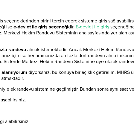
 seçeneklerinden birini tercih ederek sisteme giriş sağlayabilirs
neği ise
e-devlet ile giriş seçeneği
dir.
E-devlet ile giriş
seçeneğinde
iz. Merkezi Hekim Randevu Sisteminin ana sayfasında yer alan aş
azla randevu
almak istemektedir. Ancak Merkezi Hekim Randevu S
kınlarınız için ise her aramanızda en fazla dört randevu alma imk
 Sizlerde Merkezi Hekim Randevu Sistemine üye olarak randevu işl
u alamıyorum
diyorsanız, bu konuya bir açıklık getirelim. MHRS ü
 atmaktadır.
niyle ek randevu sistemine geçilmiştir. Bundan sonra aynı saat ve
aşabilirsiniz.
gi alabilirsiniz.