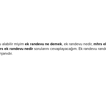
 alabilir miyim
ek randevu ne demek
, ek randevu nedir,
mhrs
e
rs ek randevu nedir
sorularını cevaplayacağım. Ek randevu rand
janıdır.