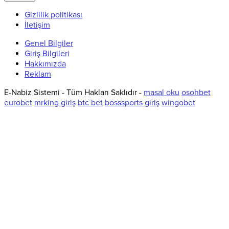
Gizlilik politikası
İletişim
Genel Bilgiler
Giriş Bilgileri
Hakkımızda
Reklam
E-Nabiz Sistemi - Tüm Hakları Saklıdır -
masal oku
osohbet
eurobet
mrking giriş
btc bet
bosssports giriş
wingobet