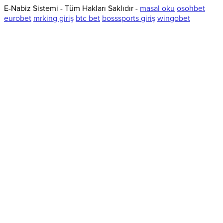
E-Nabiz Sistemi - Tüm Hakları Saklıdır -
masal oku
osohbet
eurobet
mrking giriş
btc bet
bosssports giriş
wingobet