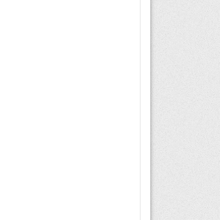
ilaçtır. Rexapin ağıza
alındıktan hemen sonra
tükürük...