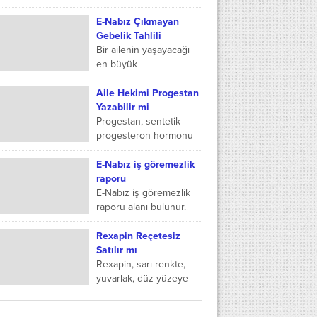
posta doğrulama...
hastalıklarda ilk
başvurduğumuz yer
E-Nabız Çıkmayan
alıyor. Bunun yanında
Gebelik Tahlili
bazı testleri yaptırmak
Bir ailenin yaşayacağı
için de uğradığımız
en büyük
yerler...
sevinçlerinden biri olan
gebelik tahlili;
Aile Hekimi Progestan
günümüzde çoğu sağlık
Yazabilir mi
kurumlarında
Progestan, sentetik
yapılmaktadır. Kan ve
progesteron hormonu
idrar yolu ile...
takviyelerinin genel
adıdır. Çoğunlukla
E-Nabız iş göremezlik
progesteron
raporu
hormonunun eksik
E-Nabız iş göremezlik
olduğu durumlarda ya
raporu alanı bulunur.
da infertilite tedavisinde
Böylelikle hem sizlerin
tercih edilir. Bununla...
hem SGK nın hem de
Rexapin Reçetesiz
işverenin, e-nabız
Satılır mı
sistemi üzerinden bu
Rexapin, sarı renkte,
rapora...
yuvarlak, düz yüzeye
sahip ağızdan alınan ve
ağızda dağılabilen bir