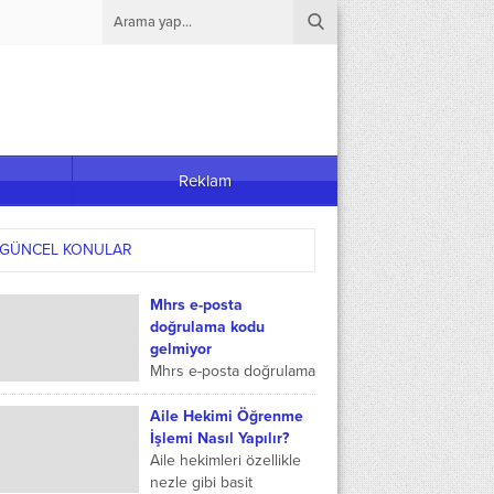
Reklam
GÜNCEL KONULAR
Mhrs e-posta
doğrulama kodu
gelmiyor
Mhrs e-posta doğrulama
kodu gelmiyor, mhrs e-
posta onay kodu
Aile Hekimi Öğrenme
gelmiyor, mhrs cep
İşlemi Nasıl Yapılır?
telefonu doğrulama
Aile hekimleri özellikle
nasıl yapılır, mhrs e-
nezle gibi basit