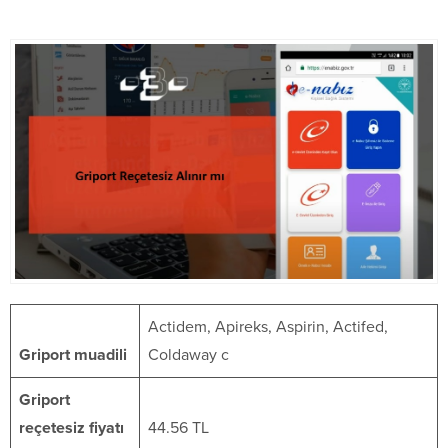
Actidem, Apireks, Aspirin, Actifed,
Griport muadili
Coldaway c
Griport
reçetesiz fiyatı
44.56 TL