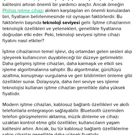
kalitesini artıran önemli bir yardımcı araçtır. Ancak örneğin
Philips işitme cihazı
alırken karşılaşılan en önemli konulardan
biri, fiyatların belirlenmesinde rol oynayan faktörlerdir. Bu
faktörlerin başında
teknoloji seviyesi
gelir. İşitme cihazlarının
teknolojik özellikleri ve yetenekleri, genellikle fiyatlarına
doğrudan etki eder. Peki, teknoloji seviyesi işitme cihazı
fiyatını nasıl etkiler?
İşitme cihazlarının temel işlevi, dış ortamdan gelen sesleri alıp
işleyerek kullanıcının duyabileceği bir düzeye getirmektir.
Daha gelişmiş işitme cihazları, daha karmaşık ve etkili ses
işleme algoritmalarına sahiptir. Bu algoritmalar, gürültüyü
azaltma, konuşmayı vurgulama ve geri bildirimleri önleme gibi
özellikler sunar. Dolayısıyla, daha ileri seviye ses işleme
teknolojisi kullanan işitme cihazları genellikle daha yüksek
fiyatlıdır.
Modern işitme cihazları, kablosuz bağlantı özellikleri ve akıllı
telefonlarla entegrasyon sağlayabilir. Bluetooth üzerinden
telefon görüşmelerini aktarma, müzik dinleme ve cihazı
uzaktan kontrol etme gibi özellikler, kullanıcıların yaşam
kalitesini artırır. Ancak, bu tür kablosuz bağlantı özelliklerine
sahip cihazlar genellikle daha yüksek fiyatlıdır.