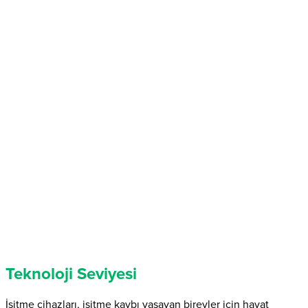
Teknoloji Seviyesi
İşitme cihazları, işitme kaybı yaşayan bireyler için hayat