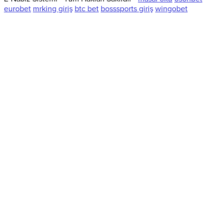
eurobet
mrking giriş
btc bet
bosssports giriş
wingobet