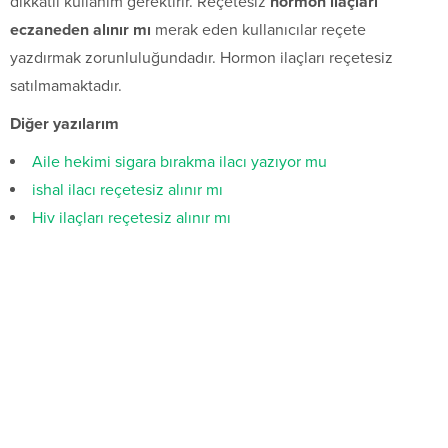
dikkatli kullanım gerektirir. Reçetesiz
hormon ilaçları
eczaneden alınır mı
merak eden kullanıcılar reçete
yazdırmak zorunluluğundadır. Hormon ilaçları reçetesiz
satılmamaktadır.
Diğer yazılarım
Aile hekimi sigara bırakma ilacı yazıyor mu
ishal ilacı reçetesiz alınır mı
Hiv ilaçları reçetesiz alınır mı