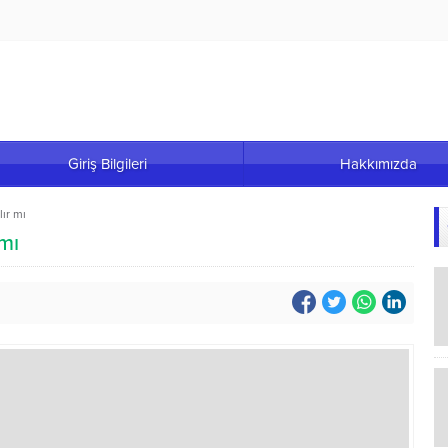
Giriş Bilgileri
Hakkımızda
ır mı
mı