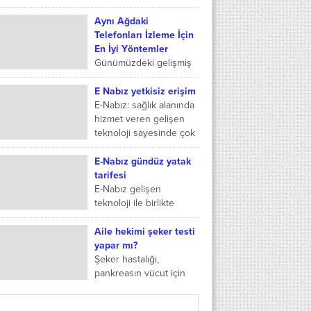
değinmeden önce, bu
ilacın ne işe yaradığı ve
Aynı Ağdaki
niçin kullanıldığı
Telefonları İzleme İçin
hakkında bilgiler vermek
En İyi Yöntemler
daha doğru...
Günümüzdeki gelişmiş
teknoloji, farklı cihazlara
uzaktan erişim
E Nabız yetkisiz erişim
sağlayarak bu cihazları
E-Nabız: sağlık alanında
takip etmenize olanak
hizmet veren gelişen
sunar. Ağ tabanlı takip
teknoloji sayesinde çok
teknolojileri sayesinde
hızlı bir şekilde
sizinle...
ulaşılabilen telefon,
E-Nabız gündüz yatak
tablet, bilgisayar gibi
tarifesi
teknolojik aletlerde
E-Nabız gelişen
kullanılan...
teknoloji ile birlikte
hastane hayatımızın
telefonumuza kadar
Aile hekimi şeker testi
gelmesini sağlayan ve
yapar mı?
gerek gizliliği gerek hızlı
Şeker hastalığı,
işlemleri sayesinde
pankreasın vücut için
randevu, sonuç,...
yeteri kadar insülin
üretememesinden