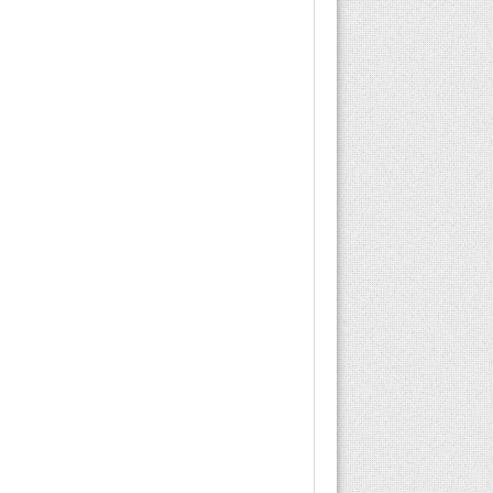
oluşan bir hastalıktır.
Dikkat edilmeli ve
kontrol altına alınmalıdır.
Şeker belirtilerinden...