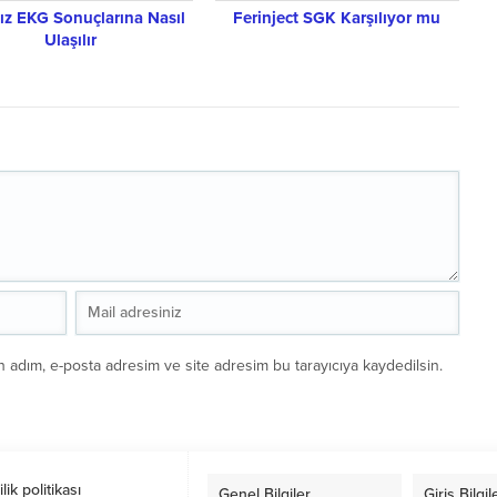
ız EKG Sonuçlarına Nasıl
Ferinject SGK Karşılıyor mu
Ulaşılır
n adım, e-posta adresim ve site adresim bu tarayıcıya kaydedilsin.
ilik politikası
Genel Bilgiler
Giriş Bilgil