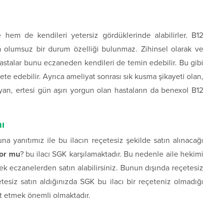
 hem de kendileri yetersiz gördüklerinde alabilirler. B12
da olumsuz bir durum özelliği bulunmaz. Zihinsel olarak ve
astalar bunu eczaneden kendileri de temin edebilir. Bu gibi
e edebilir. Ayrıca ameliyat sonrası sık kusma şikayeti olan,
yan, ertesi gün aşırı yorgun olan hastaların da benexol B12
ı
na yanıtımız ile bu ilacın reçetesiz şekilde satın alınacağı
yor mu
? bu ilacı SGK karşılamaktadır. Bu nedenle aile hekimi
ek eczanelerden satın alabilirsiniz. Bunun dışında reçetesiz
etesiz satın aldığınızda SGK bu ilacı bir reçeteniz olmadığı
kat etmek önemli olmaktadır.