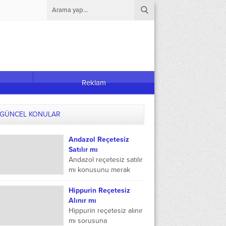
Reklam
GÜNCEL KONULAR
Andazol Reçetesiz
Satılır mı
Andazol reçetesiz satılır
mı konusunu merak
ediyor olabilirsiniz. Bu
içeriğimizde Andazol ne
Hippurin Reçetesiz
işe yarar konusunda
Alınır mı
bilgi vereceğiz. Ayrıca
Hippurin reçetesiz alınır
Andazol reçetesiz...
mı sorusuna