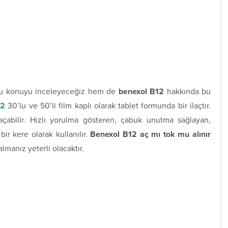
 konuyu inceleyeceğiz hem de
benexol B12
hakkında bu
12
30’lu ve 50’li film kaplı olarak tablet formunda bir ilaçtır.
 açabilir. Hızlı yorulma gösteren, çabuk unutma sağlayan,
ir kere olarak kullanılır.
Benexol B12 aç mı tok mu alınır
almanız yeterli olacaktır.