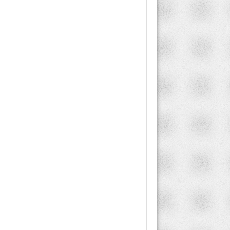
yazabilir mi ve lyrica
kimler reçete...