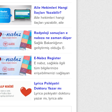
grubunda...
günümüzde gelişen
teknoloji ile birlikte
Aile Hekimleri Hangi
telefon, tablet bilgisayar
İlaçları Yazabilir?
gibi tüm teknolojik
Aile hekimleri hangi
aletlerde çok hızlı bir
ilaçları yazabilir, aile
şekilde
hekimleri hangi ilaçları
kullanabileceğiniz
yazabilir 2022 ve aile
Radyoloji sonuçları e
içerisinde...
hekimi uzmanı hangi
nabıza ne zaman düşer
ilaçları yazabilir gibi
Sağlık Bakanlığının
sorular...
geliştirmiş olduğu E-
Nabız uygulaması
vatandaşlarımıza birçok
E-Nabız Register
konuda kolaylık
E nabız, sağlıkla ilgili
sağlamıştır. Bu anlamda
tüm bilgilerinize
da E-Nabız kullanımı her
erişebilmenizi sağlayan
geçen gün artmaya...
bir sistemdir. E nabız
register işlemi için iki
Lyrica Psikiyatri
yol bulunmaktadır.
Doktoru Yazar mı
Birincisi e...
Lyrica psikiyatri doktoru
yazar mı, lyrica aile
hekimi yazabilir mi,
lyrica 300 aile hekimi