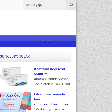
Reklam
GÜNCEL KONULAR
Anafranil Reçetesiz
Satılır mı
Anafranil antidepresan
ilacı olarak kullanılır. Bazı
kişiler tarafından
Anafranil reçetesiz
E-Nabız sisteminde
satılır mı merak konusu
tanı
olmaktadır. Anafranil
silinmesi/düzeltilmesi
yeşil reçeteli ilaçlar
E-Nabız uygulaması