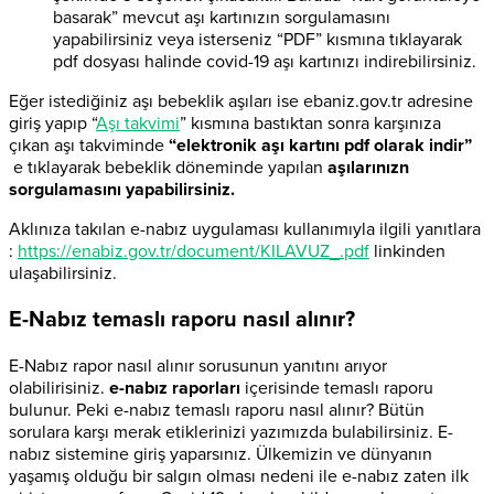
basarak” mevcut aşı kartınızın sorgulamasını
yapabilirsiniz veya isterseniz “PDF” kısmına tıklayarak
pdf dosyası halinde covid-19 aşı kartınızı indirebilirsiniz.
Eğer istediğiniz aşı bebeklik aşıları ise ebaniz.gov.tr adresine
giriş yapıp “
Aşı takvimi
” kısmına bastıktan sonra karşınıza
çıkan aşı takviminde
“elektronik aşı kartını pdf olarak indir”
e tıklayarak bebeklik döneminde yapılan
aşılarınızn
sorgulamasını yapabilirsiniz.
Aklınıza takılan e-nabız uygulaması kullanımıyla ilgili yanıtlara
:
https://enabiz.gov.tr/document/KILAVUZ_.pdf
linkinden
ulaşabilirsiniz.
E-Nabız temaslı raporu nasıl alınır?
E-Nabız rapor nasıl alınır sorusunun yanıtını arıyor
olabilirisiniz.
e-nabız raporları
içerisinde temaslı raporu
bulunur. Peki e-nabız temaslı raporu nasıl alınır? Bütün
sorulara karşı merak etiklerinizi yazımızda bulabilirsiniz. E-
nabız sistemine giriş yaparsınız. Ülkemizin ve dünyanın
yaşamış olduğu bir salgın olması nedeni ile e-nabız zaten ilk