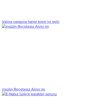
Vajina yarasına hangi krem iyi gelir
insülin Reçetesiz Alınır mı