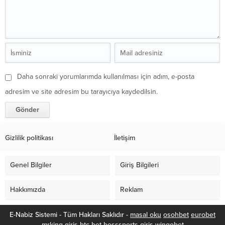
Daha sonraki yorumlarımda kullanılması için adım, e-posta
adresim ve site adresim bu tarayıcıya kaydedilsin.
Gizlilik politikası
İletişim
Genel Bilgiler
Giriş Bilgileri
Hakkımızda
Reklam
E-Nabiz Sistemi - Tüm Hakları Saklıdır -
masal oku
osohbet
eurobet
mrking giriş
btc bet
bosssports giriş
wingobet