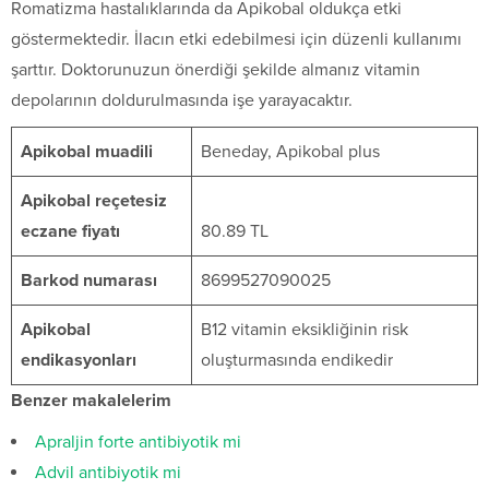
Romatizma hastalıklarında da Apikobal oldukça etki
göstermektedir. İlacın etki edebilmesi için düzenli kullanımı
şarttır. Doktorunuzun önerdiği şekilde almanız vitamin
depolarının doldurulmasında işe yarayacaktır.
Apikobal muadili
Beneday, Apikobal plus
Apikobal reçetesiz
eczane fiyatı
80.89 TL
Barkod numarası
8699527090025
Apikobal
B12 vitamin eksikliğinin risk
endikasyonları
oluşturmasında endikedir
Benzer makalelerim
Apraljin forte antibiyotik mi
Advil antibiyotik mi