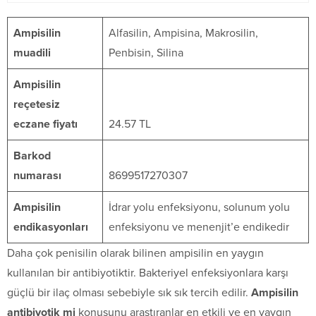
Ampisilin
Alfasilin, Ampisina, Makrosilin,
muadili
Penbisin, Silina
Ampisilin
reçetesiz
eczane fiyatı
24.57 TL
Barkod
numarası
8699517270307
Ampisilin
İdrar yolu enfeksiyonu, solunum yolu
endikasyonları
enfeksiyonu ve menenjit’e endikedir
Daha çok penisilin olarak bilinen ampisilin en yaygın
kullanılan bir antibiyotiktir. Bakteriyel enfeksiyonlara karşı
güçlü bir ilaç olması sebebiyle sık sık tercih edilir.
Ampisilin
antibiyotik mi
konusunu araştıranlar en etkili ve en yaygın