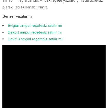
alınabilir ilaçlardandır. Ancak reçete yazdırdığınızda ücretsiz
olarak ilacı kullanabilirsiniz.
Benzer yazılarım
Evigen ampul reçetesiz satılır mı
Dekort ampul reçetesiz satılır mı
Devit 3 ampul reçetesiz satılır mı