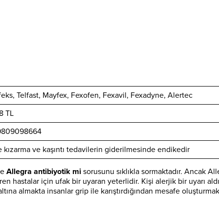
feks, Telfast, Mayfex, Fexofen, Fexavil, Fexadyne, Alertec
8 TL
9809098664
te kızarma ve kaşıntı tedavilerin giderilmesinde endikedir
kle
Allegra antibiyotik mi
sorusunu sıklıkla sormaktadır. Ancak All
en hastalar için ufak bir uyaran yeterlidir. Kişi alerjik bir uyarı al
ltına almakta insanlar grip ile karıştırdığından mesafe oluşturmak