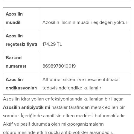
Azosilin
muadili
Azosilin ilacının muadili-eş değeri yoktur
Azosilin
reçetesiz fiyatı
174.29 TL
Barkod
numarası
8698978010019
Azosilin
Alt üriner sistemi ve mesane ihtihabı
endikasyonları
tedavisinde endike kullanılır
Azosilin idrar yolları enfeksiyonlarında kullanılan bir ilaçtır.
Azosilin antibiyotik mi
hastalar tarafından merak edilen bir
sorudur. İçeriğinde ampilisin etken maddesi bulunmaktadır.
Aktif ve pasif durumda olan mikroorganizmaların
öldürülmesinde etkili güçlü antibiyotikler arasındadır.