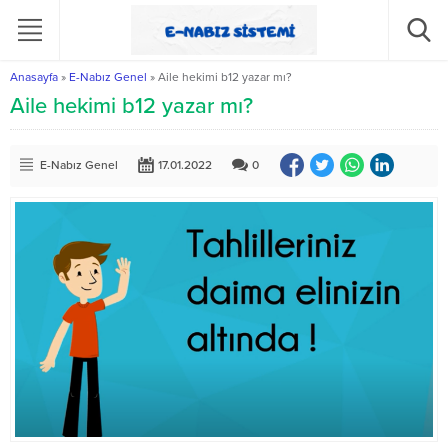
Anasayfa
»
E-Nabız Genel
»
Aile hekimi b12 yazar mı?
Aile hekimi b12 yazar mı?
E-Nabız Genel
17.01.2022
0