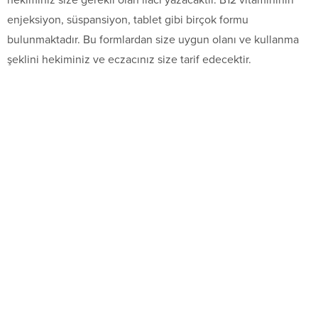
hekiminiz size gerekli olan ilacı yazacaktır. B12 vitamininin
enjeksiyon, süspansiyon, tablet gibi birçok formu
bulunmaktadır. Bu formlardan size uygun olanı ve kullanma
şeklini hekiminiz ve eczacınız size tarif edecektir.