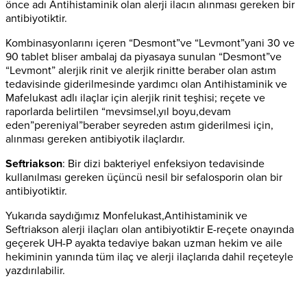
önce adı Antihistaminik olan alerji ilacın alınması gereken bir
antibiyotiktir.
Kombinasyonlarını içeren “Desmont”ve “Levmont”yani 30 ve
90 tablet bliser ambalaj da piyasaya sunulan “Desmont”ve
“Levmont” alerjik rinit ve alerjik rinitte beraber olan astım
tedavisinde giderilmesinde yardımcı olan Antihistaminik ve
Mafelukast adlı ilaçlar için alerjik rinit teşhisi; reçete ve
raporlarda belirtilen “mevsimsel,yıl boyu,devam
eden”pereniyal”beraber seyreden astım giderilmesi için,
alınması gereken antibiyotik ilaçlardır.
Seftriakson
: Bir dizi bakteriyel enfeksiyon tedavisinde
kullanılması gereken üçüncü nesil bir sefalosporin olan bir
antibiyotiktir.
Yukarıda saydığımız Monfelukast,Antihistaminik ve
Seftriakson alerji ilaçları olan antibiyotiktir E-reçete onayında
geçerek UH-P ayakta tedaviye bakan uzman hekim ve aile
hekiminin yanında tüm ilaç ve alerji ilaçlarıda dahil reçeteyle
yazdırılabilir.