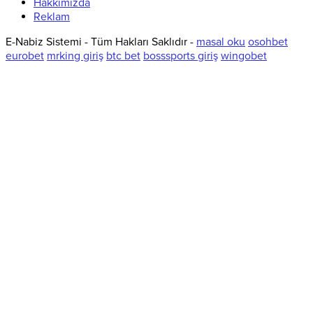
Hakkımızda
Reklam
E-Nabiz Sistemi - Tüm Hakları Saklıdır -
masal oku
osohbet
eurobet
mrking giriş
btc bet
bosssports giriş
wingobet