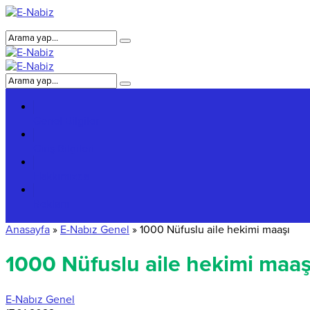
Genel Bilgiler
Giriş Bilgileri
Hakkımızda
Reklam
Anasayfa
»
E-Nabız Genel
»
1000 Nüfuslu aile hekimi maaşı
1000 Nüfuslu aile hekimi maaş
E-Nabız Genel