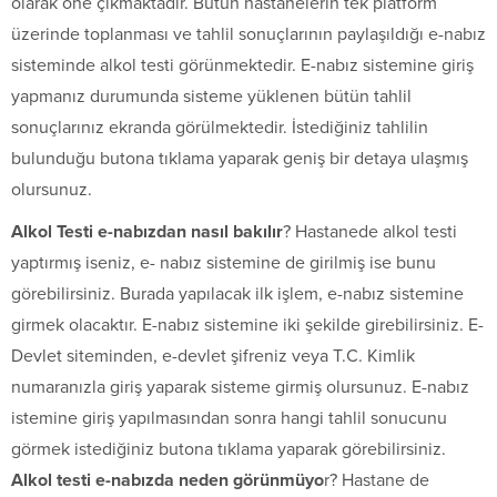
olarak öne çıkmaktadır. Bütün hastanelerin tek platform
üzerinde toplanması ve tahlil sonuçlarının paylaşıldığı e-nabız
sisteminde alkol testi görünmektedir. E-nabız sistemine giriş
yapmanız durumunda sisteme yüklenen bütün tahlil
sonuçlarınız ekranda görülmektedir. İstediğiniz tahlilin
bulunduğu butona tıklama yaparak geniş bir detaya ulaşmış
olursunuz.
Alkol Testi e-nabızdan nasıl bakılır
? Hastanede alkol testi
yaptırmış iseniz, e- nabız sistemine de girilmiş ise bunu
görebilirsiniz. Burada yapılacak ilk işlem, e-nabız sistemine
girmek olacaktır. E-nabız sistemine iki şekilde girebilirsiniz. E-
Devlet siteminden, e-devlet şifreniz veya T.C. Kimlik
numaranızla giriş yaparak sisteme girmiş olursunuz. E-nabız
istemine giriş yapılmasından sonra hangi tahlil sonucunu
görmek istediğiniz butona tıklama yaparak görebilirsiniz.
Alkol testi e-nabızda neden görünmüyo
r? Hastane de