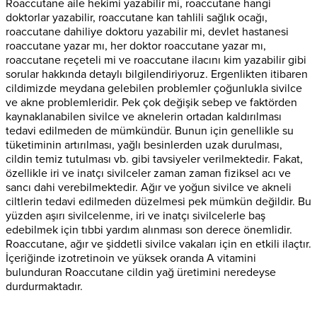
Roaccutane aile hekimi yazabilir mi, roaccutane hangi
doktorlar yazabilir, roaccutane kan tahlili sağlık ocağı,
roaccutane dahiliye doktoru yazabilir mi, devlet hastanesi
roaccutane yazar mı, her doktor roaccutane yazar mı,
roaccutane reçeteli mi ve roaccutane ilacını kim yazabilir gibi
sorular hakkında detaylı bilgilendiriyoruz. Ergenlikten itibaren
cildimizde meydana gelebilen problemler çoğunlukla sivilce
ve akne problemleridir. Pek çok değişik sebep ve faktörden
kaynaklanabilen sivilce ve aknelerin ortadan kaldırılması
tedavi edilmeden de mümkündür. Bunun için genellikle su
tüketiminin artırılması, yağlı besinlerden uzak durulması,
cildin temiz tutulması vb. gibi tavsiyeler verilmektedir. Fakat,
özellikle iri ve inatçı sivilceler zaman zaman fiziksel acı ve
sancı dahi verebilmektedir. Ağır ve yoğun sivilce ve akneli
ciltlerin tedavi edilmeden düzelmesi pek mümkün değildir. Bu
yüzden aşırı sivilcelenme, iri ve inatçı sivilcelerle baş
edebilmek için tıbbi yardım alınması son derece önemlidir.
Roaccutane, ağır ve şiddetli sivilce vakaları için en etkili ilaçtır.
İçeriğinde izotretinoin ve yüksek oranda A vitamini
bulunduran Roaccutane cildin yağ üretimini neredeyse
durdurmaktadır.