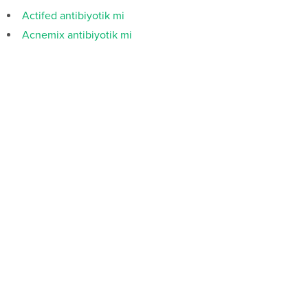
Actifed antibiyotik mi
Acnemix antibiyotik mi