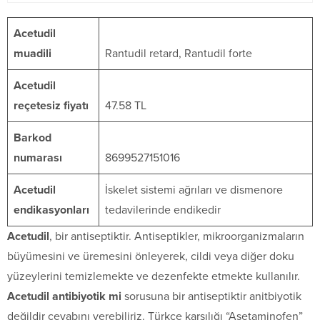
Acetudil
muadili
Rantudil retard, Rantudil forte
Acetudil
reçetesiz fiyatı
47.58 TL
Barkod
numarası
8699527151016
Acetudil
İskelet sistemi ağrıları ve dismenore
endikasyonları
tedavilerinde endikedir
Acetudil
, bir antiseptiktir. Antiseptikler, mikroorganizmaların
büyümesini ve üremesini önleyerek, cildi veya diğer doku
yüzeylerini temizlemekte ve dezenfekte etmekte kullanılır.
Acetudil antibiyotik mi
sorusuna bir antiseptiktir anitbiyotik
değildir cevabını verebiliriz. Türkçe karşılığı “Asetaminofen”