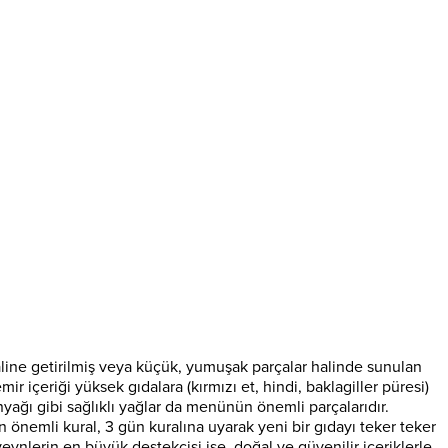
haline getirilmiş veya küçük, yumuşak parçalar halinde sunulan
çeriği yüksek gıdalara (kırmızı et, hindi, baklagiller püresi)
nyağı gibi sağlıklı yağlar da menünün önemli parçalarıdır.
en önemli kural, 3 gün kuralına uyarak yeni bir gıdayı teker teker
nlerin en büyük destekçisi ise, doğal ve güvenilir içeriklerle