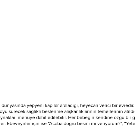
dünyasında yepyeni kapılar araladığı, heyecan verici bir evredir
boyu sürecek sağlıklı beslenme alışkanlıklarının temellerinin atıldığ
in kaynakları menüye dahil edilebilir. Her bebeğin kendine özgü b
er. Ebeveynler için ise “Acaba doğru besini mi veriyorum?”, “Yete