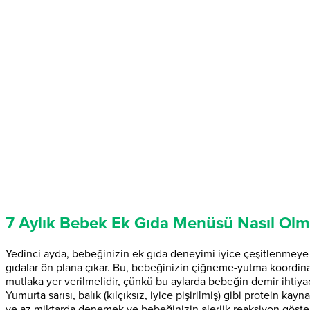
7 Aylık Bebek Ek Gıda Menüsü Nasıl Olm
Yedinci ayda, bebeğinizin ek gıda deneyimi iyice çeşitlenmeye b
gıdalar ön plana çıkar. Bu, bebeğinizin çiğneme-yutma koordinas
mutlaka yer verilmelidir, çünkü bu aylarda bebeğin demir ihtiyac
Yumurta sarısı, balık (kılçıksız, iyice pişirilmiş) gibi protein k
ve az miktarda denemek ve bebeğinizin alerjik reaksiyon göster