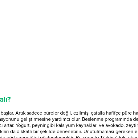
alı?
aşlar. Artık sadece püreler değil, ezilmiş, çatalla hafifçe püre 
yonunu geliştirmesine yardımcı olur. Beslenme programında demir i
ı artar. Yoğurt, peynir gibi kalsiyum kaynakları ve avokado, zeyti
aynakları da dikkatli bir şekilde denenebilir. Unutulmaması gereken 
ip göstermediğini gözlemlemektir. Bu süreçte Türkiye’deki ebevey