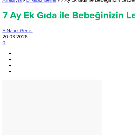
Anasayfa
»
E-Nabız Genel
»
7 Ay Ek Gıda ile Bebeğinizin Lezze
7 Ay Ek Gıda ile Bebeğinizin 
E-Nabız Genel
20.03.2026
0