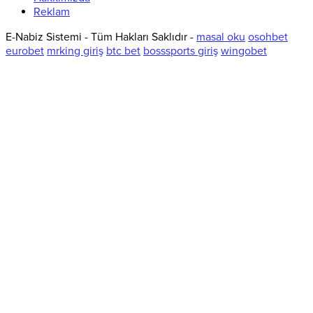
Reklam
E-Nabiz Sistemi - Tüm Hakları Saklıdır -
masal oku
osohbet
eurobet
mrking giriş
btc bet
bosssports giriş
wingobet