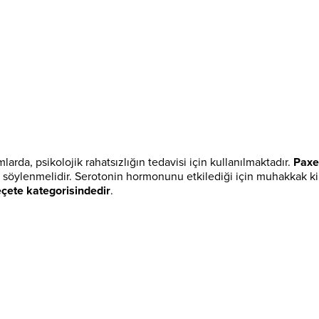
arda, psikolojik rahatsızlığın tedavisi için kullanılmaktadır.
Paxer
u söylenmelidir. Serotonin hormonunu etkilediği için muhakkak ki d
eçete kategorisindedir
.