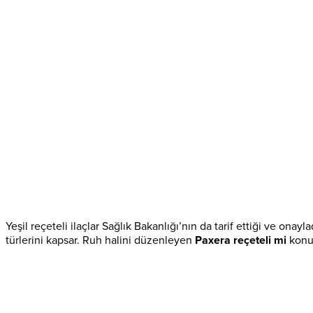
Yeşil reçeteli ilaçlar Sağlık Bakanlığı’nın da tarif ettiği ve ona
türlerini kapsar. Ruh halini düzenleyen
Paxera reçeteli mi
konus