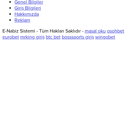
Genel Bilgiler
Giriş Bilgileri
Hakkımızda
Reklam
E-Nabiz Sistemi - Tüm Hakları Saklıdır -
masal oku
osohbet
eurobet
mrking giriş
btc bet
bosssports giriş
wingobet