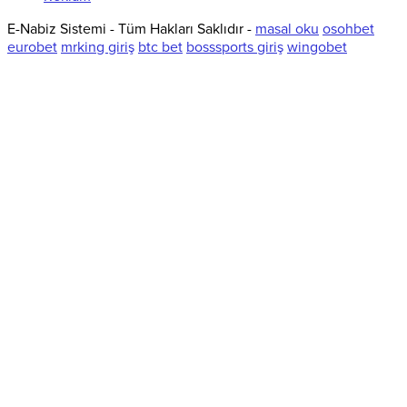
E-Nabiz Sistemi - Tüm Hakları Saklıdır -
masal oku
osohbet
eurobet
mrking giriş
btc bet
bosssports giriş
wingobet