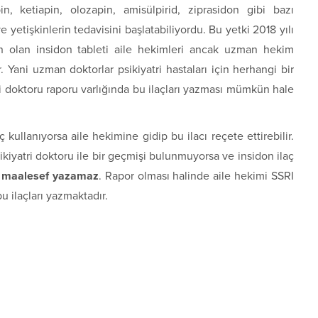
n, ketiapin, olozapin, amisülpirid, ziprasidon gibi bazı
e yetişkinlerin tedavisini başlatabiliyordu. Bu yetki 2018 yılı
resan olan insidon tableti aile hekimleri ancak uzman hekim
 Yani uzman doktorlar psikiyatri hastaları için herhangi bir
 doktoru raporu varlığında bu ilaçları yazması mümkün hale
 kullanıyorsa aile hekimine gidip bu ilacı reçete ettirebilir.
iyatri doktoru ile bir geçmişi bulunmuyorsa ve insidon ilaç
cı maalesef yazamaz
. Rapor olması halinde aile hekimi SSRI
u ilaçları yazmaktadır.