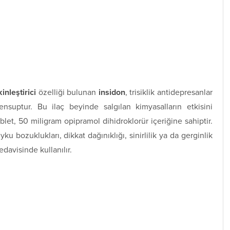
inleştirici
özelliği bulunan
insidon
, trisiklik antidepresanlar
ensuptur. Bu ilaç beyinde salgılan kimyasalların etkisini
blet, 50 miligram opipramol dihidroklorür içeriğine sahiptir.
ku bozuklukları, dikkat dağınıklığı, sinirlilik ya da gerginlik
davisinde kullanılır.