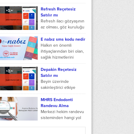
2023 diye...
tercih edilen Ulcuran
ampul, berrak bir çözelti
Refresh Reçetesiz
yapısındadır. Bir ambalaj
Satılır mı
içerisinden toplam 10
Refresh ilacı gözyaşının
adet...
az olması, göz kuruluğu
gibi durumlarda
kullanılan bir göz
E nabız sms kodu nedir
damlası ilacıdır. Bu ilacın
Halkın en önemli
bazı çeşitleri de
ihtiyaçlarından biri olan,
bulunmakta...
sağlık hizmetlerini
kesintisiz hızlı bir
şekilde sunan,
Depakin Reçetesiz
kullanıcılarının sağlık
Satılır mı
verilerini düzenleyen e
Beyin üzerinde
nabız uygulaması,...
sakinleştirici etkiye
sahip olan ve sara
hastalığının tedavisinde
MHRS Endodonti
kullanılan Depakin
Randevu Alma
reçetesiz satılır mı?
Merkezi hekim randevu
Reçete olmadan bu ilacı
sisteminden hangi yol
almanız...
izlenerek endodonti
bölümünden randevu