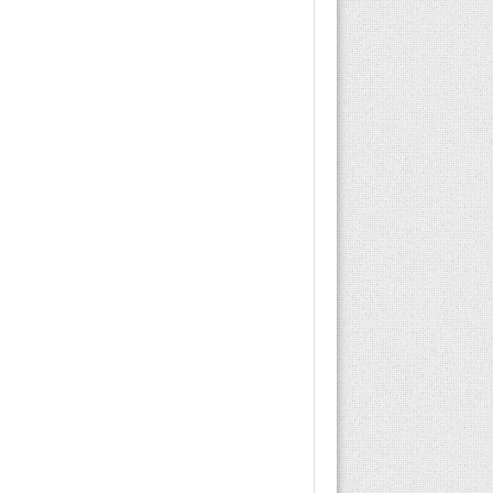
talep edilebilir kısaca bu
yazımızda bahsederek
sizi bilgilendireceğiz.
MHRS Endodonti...