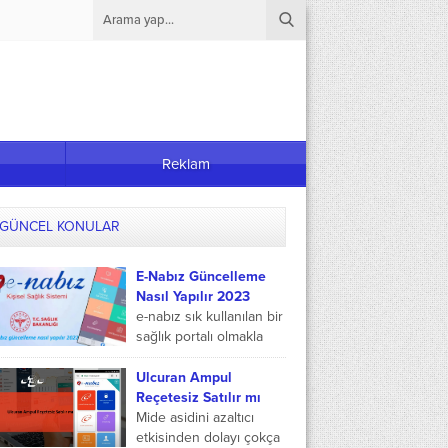
Reklam
GÜNCEL KONULAR
E-Nabız Güncelleme
Nasıl Yapılır 2023
e-nabız sık kullanılan bir
sağlık portalı olmakla
birlikte, en güncel
halinden de
Ulcuran Ampul
yararlanılmak
Reçetesiz Satılır mı
istenmektedir. E-nabız
Mide asidini azaltıcı
güncelleme nasıl yapılır
etkisinden dolayı çokça