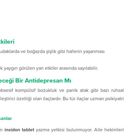
kileri
dudaklarda ve boğazda şişlik gibi hallerin yaşanması
yaygın görülen yan etkiler arasında sayılabilir.
eceği Bir Antidepresan Mı
obsesif kompülsif bozukluk ve panik atak gibi bazı ruhsal
tirici özelliği olan ilaçlardır. Bu tür ilaçlar uzman psikiyatri
sanlar
an
insidon tablet
yazma yetkisi bulunmuyor. Aile hekimleri