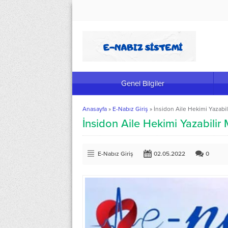
Genel Bilgiler
Anasayfa
»
E-Nabız Giriş
»
İnsidon Aile Hekimi Yazabil
İnsidon Aile Hekimi Yazabilir 
E-Nabız Giriş
02.05.2022
0