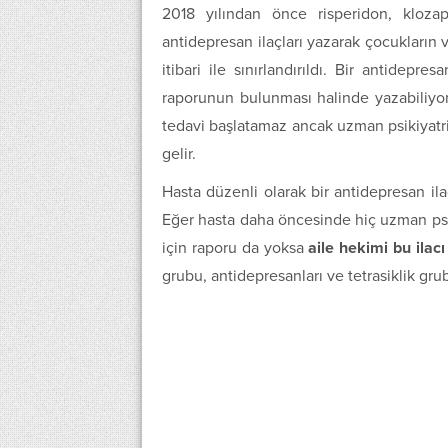
2018 yılından önce risperidon, klozapi
antidepresan ilaçları yazarak çocukların v
itibari ile sınırlandırıldı. Bir antidep
raporunun bulunması halinde yazabiliyor.
tedavi başlatamaz ancak uzman psikiyatri
gelir.
Hasta düzenli olarak bir antidepresan ilaç
Eğer hasta daha öncesinde hiç uzman psik
için raporu da yoksa
aile hekimi bu ila
grubu, antidepresanları ve tetrasiklik grub