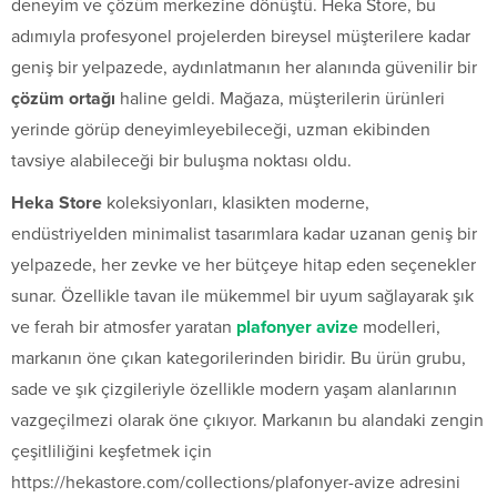
deneyim ve çözüm merkezine dönüştü. Heka Store, bu
adımıyla profesyonel projelerden bireysel müşterilere kadar
geniş bir yelpazede, aydınlatmanın her alanında güvenilir bir
çözüm ortağı
haline geldi. Mağaza, müşterilerin ürünleri
yerinde görüp deneyimleyebileceği, uzman ekibinden
tavsiye alabileceği bir buluşma noktası oldu.
Heka Store
koleksiyonları, klasikten moderne,
endüstriyelden minimalist tasarımlara kadar uzanan geniş bir
yelpazede, her zevke ve her bütçeye hitap eden seçenekler
sunar. Özellikle tavan ile mükemmel bir uyum sağlayarak şık
ve ferah bir atmosfer yaratan
plafonyer avize
modelleri,
markanın öne çıkan kategorilerinden biridir. Bu ürün grubu,
sade ve şık çizgileriyle özellikle modern yaşam alanlarının
vazgeçilmezi olarak öne çıkıyor. Markanın bu alandaki zengin
çeşitliliğini keşfetmek için
https://hekastore.com/collections/plafonyer-avize adresini