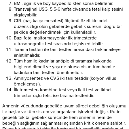
BMI, ağırlık ve boy kaydedildikten sonra belirlenir.
Transvajinal USG, 5.5-6 hafta civarında fetal kalp sesini
algılayabilir.
CRL (baş-kalça mesafesi) ölçümü özellikle adet
düzensizliği olan gebelerde gebelik süresini doğru bir
şekilde değerlendirmek için kullanılabilir.
Bazı fetal malformasyonlar ilk trimesterde
ultrasonografik test sırasında teşhis edilebilir.
Tarama testleri ile tanı testleri arasındaki farklar aileye
anlatılmalıdır.
Tüm hamile kadınlar anöploidi taraması hakkında
bilgilendirilmeli ve yaşı ne olursa olsun tüm hamile
kadınlara tanı testleri önerilmelidir.
Amniyosentez ve CVS iki tanı testidir (koryon villus
örneklemesi).
İlk trimester- kombine test veya ikili test ve ikinci
trimester-üçlü tetst ise tarama testleridir.
Annenin vücudunda gebeliğe uyum süreci gebeliğin oluşumu
ile başlar ve tüm sistem ve organların işlevleri değişir. Rutin
gebelik takibi, gebelik sürecinde hem annenin hem de
bebeğin sağlığının sağlanması açısından kritik öneme sahiptir.
Erken bir obstetrik takip ile herhangi bir hamilelik problemini