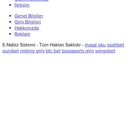
İletişim
Genel Bilgiler
Giriş Bilgileri
Hakkımızda
Reklam
E-Nabiz Sistemi - Tüm Hakları Saklıdır -
masal oku
osohbet
eurobet
mrking giriş
btc bet
bosssports giriş
wingobet