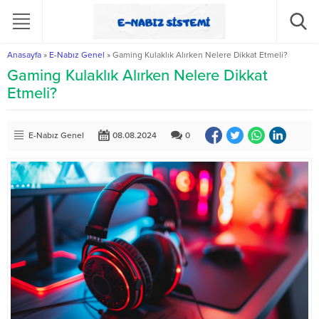
Anasayfa
»
E-Nabız Genel
»
Gaming Kulaklık Alırken Nelere Dikkat Etmeli?
Gaming Kulaklık Alırken Nelere Dikkat
Etmeli?
E-Nabız Genel
08.08.2024
0