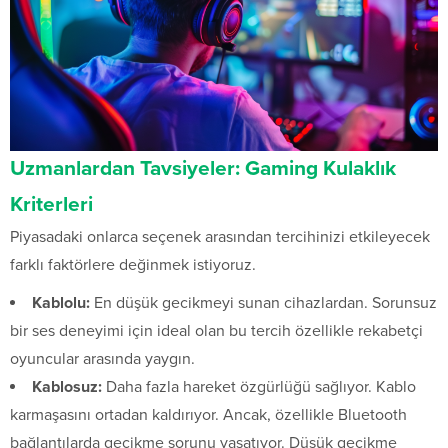
Uzmanlardan Tavsiyeler: Gaming Kulaklık
Kriterleri
Piyasadaki onlarca seçenek arasından tercihinizi etkileyecek
farklı faktörlere değinmek istiyoruz.
Kablolu:
En düşük gecikmeyi sunan cihazlardan. Sorunsuz
bir ses deneyimi için ideal olan bu tercih özellikle rekabetçi
oyuncular arasında yaygın.
Kablosuz:
Daha fazla hareket özgürlüğü sağlıyor. Kablo
karmaşasını ortadan kaldırıyor. Ancak, özellikle Bluetooth
bağlantılarda gecikme sorunu yaşatıyor. Düşük gecikme