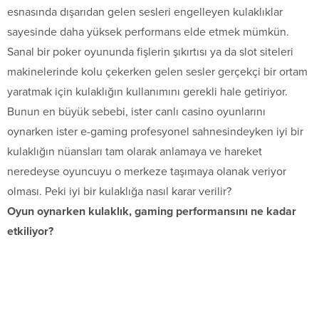
esnasında dışarıdan gelen sesleri engelleyen kulaklıklar
sayesinde daha yüksek performans elde etmek mümkün.
Sanal bir poker oyununda fişlerin şıkırtısı ya da slot siteleri
makinelerinde kolu çekerken gelen sesler gerçekçi bir ortam
yaratmak için kulaklığın kullanımını gerekli hale getiriyor.
Bunun en büyük sebebi, ister canlı casino oyunlarını
oynarken ister e-gaming profesyonel sahnesindeyken iyi bir
kulaklığın nüansları tam olarak anlamaya ve hareket
neredeyse oyuncuyu o merkeze taşımaya olanak veriyor
olması. Peki iyi bir kulaklığa nasıl karar verilir?
Oyun oynarken kulaklık, gaming performansını ne kadar
etkiliyor?