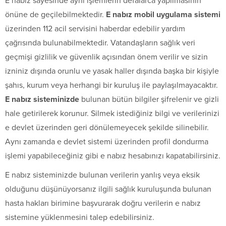
E nabız sayesinde aynı işlemlerin defalarca yapılmasının
önüne de geçilebilmektedir.
E nabız mobil uygulama sistemi
üzerinden 112 acil servisini haberdar edebilir yardım
çağrısında bulunabilmektedir. Vatandaşların sağlık veri
geçmişi gizlilik ve güvenlik açısından önem verilir ve sizin
izniniz dışında orunlu ve yasak haller dışında başka bir kişiyle
şahıs, kurum veya herhangi bir kuruluş ile paylaşılmayacaktır.
E nabız sisteminizde
bulunan bütün bilgiler şifrelenir ve gizli
hale getirilerek korunur. Silmek istediğiniz bilgi ve verilerinizi
e devlet üzerinden geri dönülemeyecek şekilde silinebilir.
Aynı zamanda e devlet sistemi üzerinden profil dondurma
işlemi yapabileceğiniz gibi e nabız hesabınızı kapatabilirsiniz.
E nabız sisteminizde bulunan verilerin yanlış veya eksik
olduğunu düşünüyorsanız ilgili sağlık kuruluşunda bulunan
hasta hakları birimine başvurarak doğru verilerin e nabız
sistemine yüklenmesini talep edebilirsiniz.