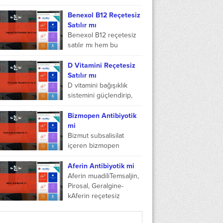
hizmetini kolay bir
şekilde yapmasına
Benexol B12 Reçetesiz
olanak tanıyor. E-Nabız
Satılır mı
hakkında merak ettiğiniz
Benexol B12 reçetesiz
hastane kaydı nasıl
satılır mı hem bu
yapıldığını anlatmaya...
konuyu inceleyeceğiz
hem de benexol B12
D Vitamini Reçetesiz
hakkında bu
Satılır mı
içeriğimizde bilgi
D vitamini bağışıklık
vereceğiz. Benexol
sistemini güçlendirip,
B12...
kasta oluşan zayıflıklara,
yorgunluğa,
Bizmopen Antibiyotik
depresyonlu ruh haline
mi
ve aynı zamanda kemik
Bizmut subsalisilat
ağrılarına iyi geldiği
içeren bizmopen
için...
kullanma talimatna
uyularak içilmesi
Aferin Antibiyotik mi
gereken bir ilaç türüdür.
Aferin muadiliTemsaljin,
Bizmopen antibiyotik mi
Pirosal, Geralgine-
diye bakıldığında
kAferin reçetesiz
antibiyotik olmadığı ve...
eczane fiyatı34.64
TLBarkod