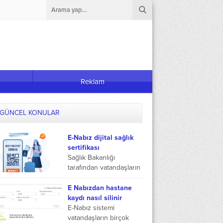
Reklam
GÜNCEL KONULAR
E-Nabız dijital sağlık
sertifikası
Sağlık Bakanlığı
tarafından vatandaşların
hizmetine sunulan ve
çok kompleks bir yapıya
E Nabızdan hastane
sahip olup tüm sağlık
kaydı nasıl silinir
verilerine anlık olarak
E-Nabız sistemi
ulaşılmasını sağlayan...
vatandaşların birçok