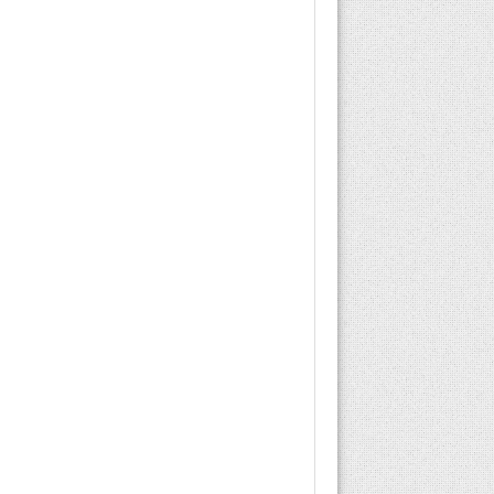
numarası8699570090058Aferin
endikasyonlarıSoğuk
algınlığı ve öksürük
durumlarında
kullanılmaktadır Sizlere
bugünkü yazımda aferin
forte antibiyotik...