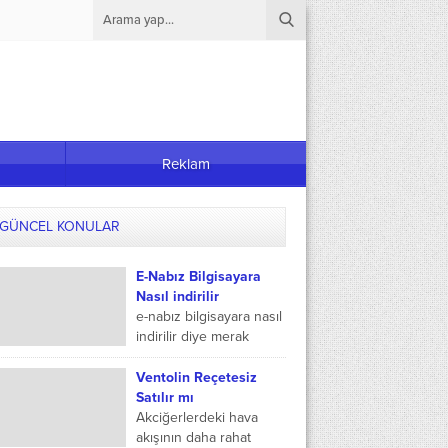
Reklam
GÜNCEL KONULAR
E-Nabız Bilgisayara
Nasıl indirilir
e-nabız bilgisayara nasıl
indirilir diye merak
ediyor olabilirisiniz.
Çünkü e-nabız
Ventolin Reçetesiz
sisteminin masaüstü
Satılır mı
görünümü olduğu kadar
Akciğerlerdeki hava
mobil görünümü ve
akışının daha rahat