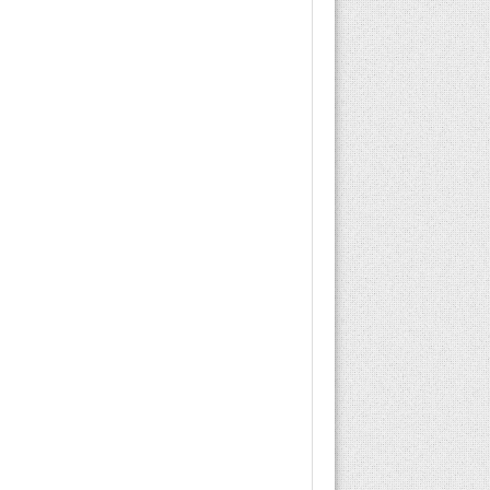
yazabilir mi 2022,
prozac reçetesiz satılır
mı,...