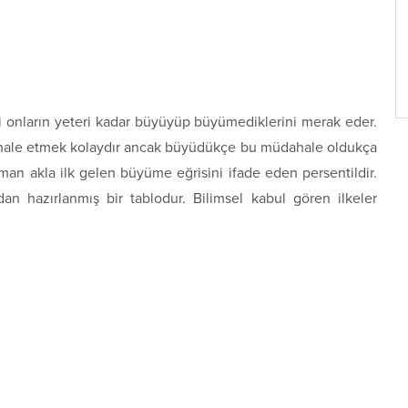
 onların yeteri kadar büyüyüp büyümediklerini merak eder.
ahale etmek kolaydır ancak büyüdükçe bu müdahale oldukça
aman akla ilk gelen büyüme eğrisini ifade eden persentildir.
dan hazırlanmış bir tablodur. Bilimsel kabul gören ilkeler