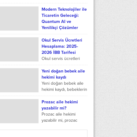
uygulama şeklinde...
yapılması için tercih
edilen bu ilaç sayesinde
Modern Teknolojiler ile
daha da rahat nefes
Ticaretin Geleceği:
alabilmek mümkündür.
Quantum AI ve
Diğer ilaçlarda...
Yenilikçi Çözümler
Giriş Teknoloji, finansal
piyasalarda ve ticarette
Okul Servis Ücretleri
büyük değişimlere yol
Hesaplama: 2025-
açıyor. Geçmişte
2026 İBB Tarifesi
yalnızca büyük yatırım
Okul servis ücretleri
şirketlerinin erişebildiği
hesaplama sürecinde
gelişmiş analiz araçları,
kafa karışıklığı
Yeni doğan bebek aile
artık bireysel...
yaşıyorsanız, 2025-
hekimi kaydı
2026 İBB tarifesine
Yeni doğan bebek aile
göre net bir rehbere
hekimi kaydı, bebeklerin
ihtiyacınız var. Bu
aile hekimi nasıl
yazıda, çocuğunuzun...
değiştirilir ve yeni
Prozac aile hekimi
doğan bebek sağlık
yazabilir mi?
ocağına ne zaman
Prozac aile hekimi
gider...
yazabilir mi, prozac
sağlık ocağı yazabilir mi,
prozac aile hekimi