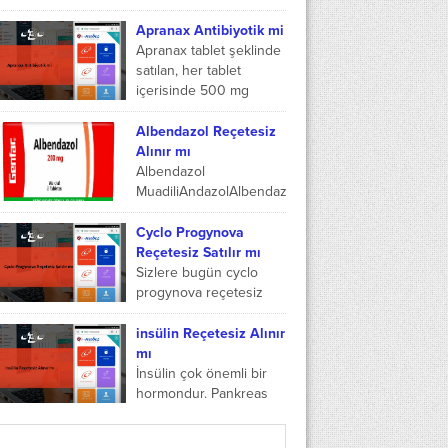
karşılaması için sigorta...
uygulama olan
MHRS(Merkezi Hekim
Apranax Antibiyotik mi
Randevu Sistemi) ile
Apranax tablet şeklinde
online olarak nasıl
satılan, her tablet
randevu alınacağı
içerisinde 500 mg
anlatılmıştır. MHRS nedir
naproksen sodyum
MHRS;...
içeren bir ilaçtır.
Albendazol Reçetesiz
Apranax antibiyotik mi
Alınır mı
ile alakalı araştırılan...
Albendazol
MuadiliAndazolAlbendazol
Fiyat 202334.98
TLBarkod
Cyclo Progynova
Numarası8699578090098
Reçetesiz Satılır mı
Albendazol reçetesiz
Sizlere bugün cyclo
alınır mı sorusundan
progynova reçetesiz
bahsetmeden evvel,
alınır mı, cyclo
Albendazol ne işe yarar
progynova reçetesiz
insülin Reçetesiz Alınır
cevaplamak gerekirse,
satılır mı, cyclo
mı
Albendazol; birçok...
progynova aç mı tok mu
İnsülin çok önemli bir
alınır ve...
hormondur. Pankreas
organında bulunan beta
hücreleri tarafından