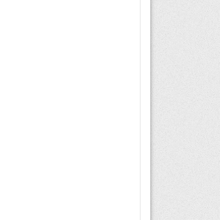
üretilir. Kandaki şekeri
ayrıştırarak hücrelere
geçmesini sağlar.
Böylelikle kandaki...