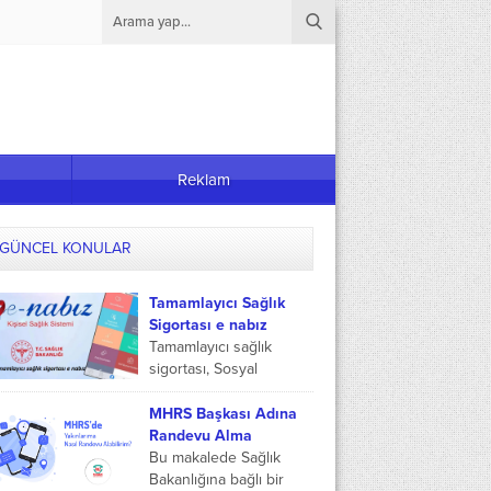
Reklam
GÜNCEL KONULAR
Tamamlayıcı Sağlık
Sigortası e nabız
Tamamlayıcı sağlık
sigortası, Sosyal
Güvenlik Kurumuna
bağlı çalışanların özel
MHRS Başkası Adına
sağlık kuruluşlarında
Randevu Alma
SGK kapsamı dışında
Bu makalede Sağlık
kalan sağlık giderlerini
Bakanlığına bağlı bir