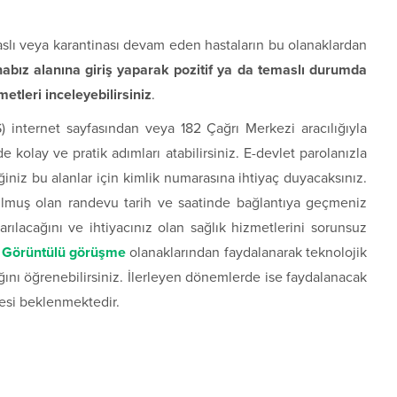
aslı veya karantinası devam eden hastaların bu olanaklardan
nabız alanına giriş yaparak pozitif ya da temaslı durumda
etleri inceleyebilirsiniz
.
internet sayfasından veya 182 Çağrı Merkezi aracılığıyla
 kolay ve pratik adımları atabilirsiniz. E-devlet parolanızla
ğiniz bu alanlar için kimlik numarasına ihtiyaç duyacaksınız.
ulmuş olan randevu tarih ve saatinde bağlantıya geçmeniz
arılacağını ve ihtiyacınız olan sağlık hizmetlerini sorunsuz
.
Görüntülü görüşme
olanaklarından faydalanarak teknolojik
ığını öğrenebilirsiniz. İlerleyen dönemlerde ise faydalanacak
lmesi beklenmektedir.