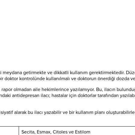
ki meydana getirmekte ve dikkatli kullanım gerektirmektedir. Düze
bir doktor kontrolünde kullanılmalı ve doktorun önerdiği dozda ve
rapor olmadan aile hekimlerince yazılamıyor. Bu, ilacın bulund
ki antidepresan ilacı; hastalar için doktorlar tarafından yazılab
isiyatif alarak bu ilacı yazabilir ve bir kullanım planı oluşturabil
Secita, Esmax, Citoles ve Estilom