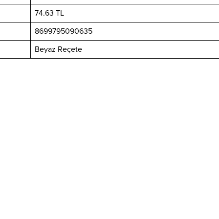
74.63 TL
8699795090635
Beyaz Reçete