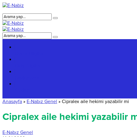
Genel Bilgiler
Giriş Bilgileri
Hakkımızda
Reklam
Anasayfa
»
E-Nabız Genel
»
Cipralex aile hekimi yazabilir mi
Cipralex aile hekimi yazabilir 
E-Nabız Genel