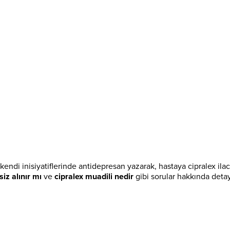
 kendi inisiyatiflerinde antidepresan yazarak, hastaya cipralex ilacı
siz alınır mı
ve
cipralex muadili nedir
gibi sorular hakkında detayl